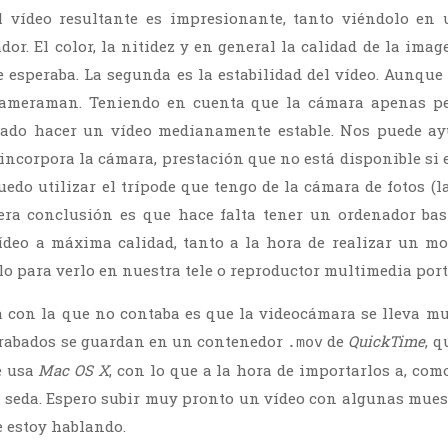
l vídeo resultante es impresionante, tanto viéndolo en
or. El color, la nitidez y en general la calidad de la imag
 esperaba. La segunda es la estabilidad del vídeo. Aunque 
 cameraman. Teniendo en cuenta que la cámara apenas p
ado hacer un vídeo medianamente estable. Nos puede ay
 incorpora la cámara, prestación que no está disponible si
uedo utilizar el trípode que tengo de la cámara de fotos (l
cera conclusión es que hace falta tener un ordenador ba
vídeo a máxima calidad, tanto a la hora de realizar un m
o para verlo en nuestra tele o reproductor multimedia portá
a con la que no contaba es que la videocámara se lleva m
grabados se guardan en un contenedor
de
QuickTime
, q
.mov
e usa
Mac OS X
, con lo que a la hora de importarlos a, com
a seda. Espero subir muy pronto un vídeo con algunas mues
e estoy hablando.