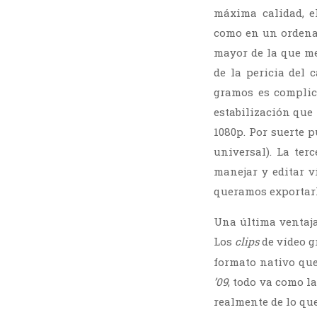
máxima calidad, e
como en un ordenad
mayor de la que me
de la pericia del
gramos es complic
estabilización que
1080p. Por suerte p
universal). La ter
manejar y editar 
queramos exportarl
Una última ventaj
Los
clips
de vídeo 
formato nativo qu
’09
, todo va como l
realmente de lo qu