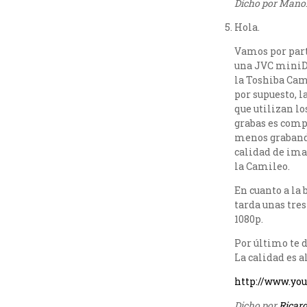
Dicho por Manolo
Hola.
Vamos por part
una JVC miniDV
la Toshiba Cam
por supuesto, 
que utilizan lo
grabas es comp
menos grabando
calidad de imag
la Camileo.
En cuanto a la 
tarda unas tres
1080p.
Por último te d
La calidad es a
http://www.yo
Dicho por
Ricar