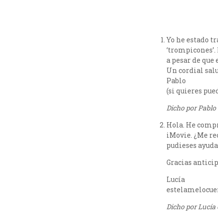
Yo he estado tr
‘trompicones’. 
a pesar de que 
Un cordial sal
Pablo
(si quieres pue
Dicho por Pablo 
Hola. He compr
iMovie. ¿Me re
pudieses ayud
Gracias antici
Lucía
estelamelocue
Dicho por Lucía 