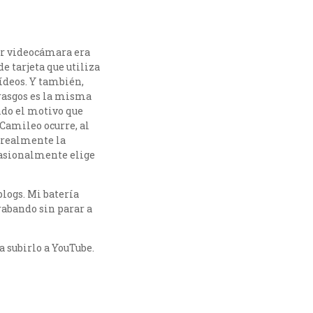
or videocámara era
e tarjeta que utiliza
ídeos. Y también,
 rasgos es la misma
ndo el motivo que
Camileo ocurre, al
a realmente la
ocasionalmente elige
blogs. Mi batería
grabando sin parar a
a subirlo a YouTube.