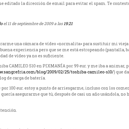
he editado la dirección de email para evitar el spam. Te contesto
do
el 11 de septiembre de 2009 a las
19:21
rarme una cámara de vídeo «normalita» para sustituir mi vieja
buena experiencia pero que se me está estropeando (pantalla, bat
idad de vídeo ya no es suficiente.
shiba CAMILEO S10 en PIXMANÍA por 99 eur. y me iba a animar, p
w.sangrefria.com/blog/2009/02/25/toshiba-camileo-s10/
) que d
log de carga de batería.
 por 100 eur. estoy a punto de arriesgarme, incluso con los come
o quería asegurarme que tú, después de casi un año usándola, no
atención.