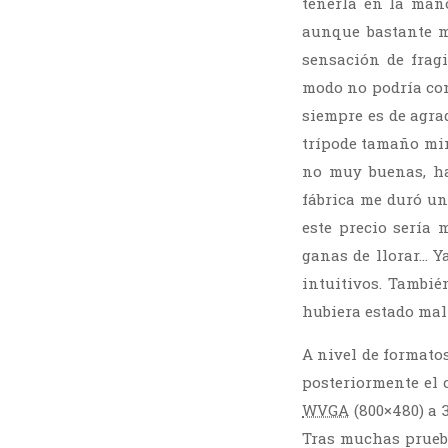
tenerla en la man
aunque bastante má
sensación de fragi
modo no podría con
siempre es de agra
trípode tamaño mini
no muy buenas, ha
fábrica me duró un
este precio sería 
ganas de llorar… Y
intuitivos. Tambié
hubiera estado mal 
A nivel de formato
posteriormente el 
WVGA
(800×480) a 3
Tras muchas prueba