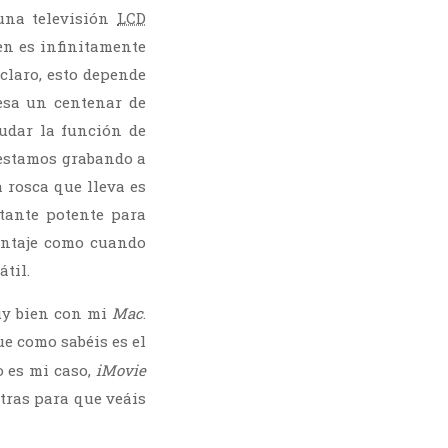
 una televisión
LCD
en es infinitamente
claro, esto depende
esa un centenar de
udar la función de
 estamos grabando a
a rosca que lleva es
stante potente para
ontaje como cuando
til.
uy bien con mi
Mac
.
ue como sabéis es el
o es mi caso,
iMovie
tras para que veáis