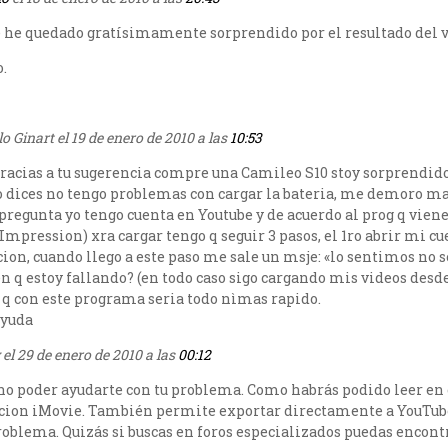
e quedado gratísimamente sorprendido por el resultado del v
.
 Ginart el 19 de enero de 2010 a las
10:53
gracias a tu sugerencia compre una Camileo S10 stoy sorprendido
dices no tengo problemas con cargar la bateria, me demoro max
pregunta yo tengo cuenta en Youtube y de acuerdo al prog q viene
mpression) xra cargar tengo q seguir 3 pasos, el 1ro abrir mi cu
ion, cuando llego a este paso me sale un msje: «lo sentimos no 
n q estoy fallando? (en todo caso sigo cargando mis videos desde
 q con este programa seria todo nìmas rapido.
ayuda
el 29 de enero de 2010 a las
00:12
o poder ayudarte con tu problema. Como habrás podido leer en el
acion iMovie. También permite exportar directamente a YouTub
oblema. Quizás si buscas en foros especializados puedas encont