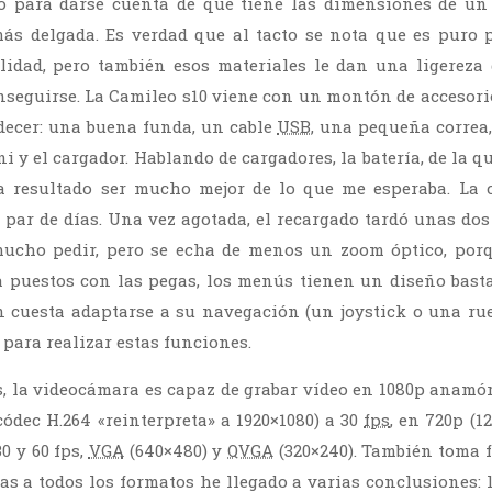
o para darse cuenta de que tiene las dimensiones de un 
s delgada. Es verdad que al tacto se nota que es puro p
lidad, pero también esos materiales le dan una ligereza
seguirse. La Camileo s10 viene con un montón de accesorios
decer: una buena funda, un cable
USB
, una pequeña correa
 y el cargador. Hablando de cargadores, la batería, de la q
 resultado ser mucho mejor de lo que me esperaba. La 
 par de días. Una vez agotada, el recargado tardó unas dos
mucho pedir, pero se echa de menos un zoom óptico, porq
a puestos con las pegas, los menús tienen un diseño bast
n cuesta adaptarse a su navegación (un joystick o una ru
para realizar estas funciones.
s, la videocámara es capaz de grabar vídeo en 1080p anamór
códec H.264 «reinterpreta» a 1920×1080) a 30
fps
, en 720p (1
0 y 60 fps,
VGA
(640×480) y
QVGA
(320×240). También toma f
s a todos los formatos he llegado a varias conclusiones: l