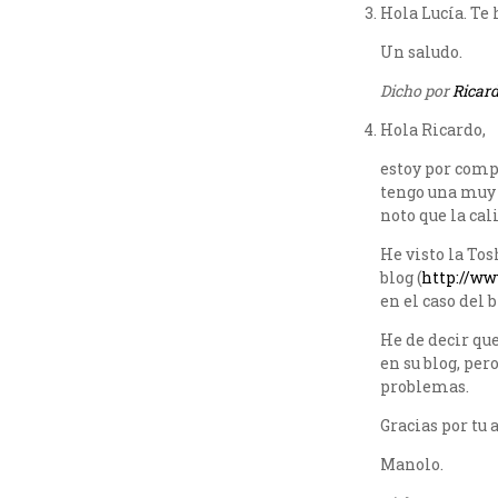
Hola Lucía. Te 
Un saludo.
Dicho por
Ricar
Hola Ricardo,
estoy por comp
tengo una muy 
noto que la cal
He visto la To
blog (
http://ww
en el caso del b
He de decir que
en su blog, per
problemas.
Gracias por tu 
Manolo.