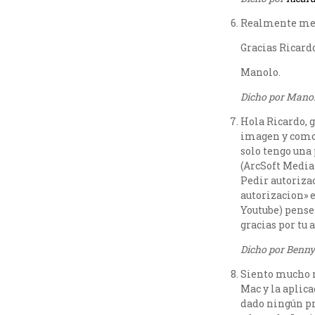
Realmente me h
Gracias Ricardo
Manolo.
Dicho por Manolo
Hola Ricardo, 
imagen y como 
solo tengo una 
(ArcSoft MediaI
Pedir autorizac
autorizacion» e
Youtube) pense
gracias por tu 
Dicho por Benny 
Siento mucho n
Mac y la aplic
dado ningún pr