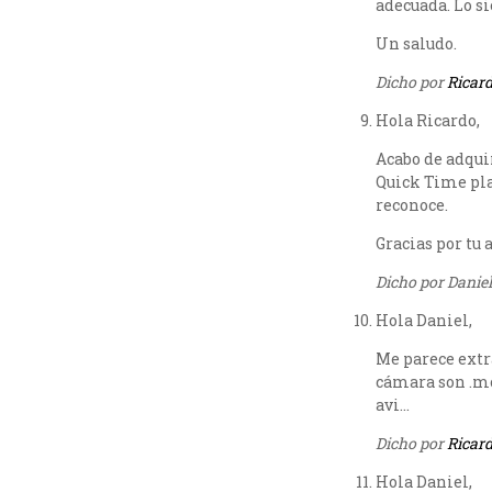
adecuada. Lo si
Un saludo.
Dicho por
Ricar
Hola Ricardo,
Acabo de adqui
Quick Time pla
reconoce.
Gracias por tu 
Dicho por Daniel
Hola Daniel,
Me parece extr
cámara son .mo
avi…
Dicho por
Ricar
Hola Daniel,