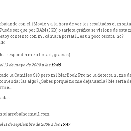
abajando con el iMovie y a la hora de ver los resultados el mont
Puede ser que por RAM (3GB) o tarjeta gráfica se visione de esta 
estoy contento con mi cámara portátil, es un poco oscura, no?
udo
des responderme a l mail, gracias)
el 13 de mayo de 2009 a las
19:48
ado la Camileo S10 pero mi MacBook Pro no la detecta ni me de
comendarías algo? ¿Sabes porqué no me deja usarla? Me sería d
arme…
padas,
nta[arroba]hotmail.com
el 11 de septiembre de 2009 a las
16:47