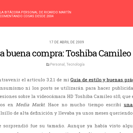
LA BITÁCORA PERSONAL DE RICARDO MARTÍN
COMENTANDO COSAS DESDE 2004
17 DE ABRIL DE 2009
a buena compra: Toshiba Camileo 
Personal
,
Tecnología
travenir el artículo 3.2.1 de mi
Guía de estilo y buenas prá
nsumismo ni los posts se utilizarán para hacer publicida
siones sobre la videocámara HD Toshiba Camileo s10, que
ros en
Media Markt
. Hace no mucho tiempo escribí
una
sillo de alta definición y llevaba ya unos meses queriendo
 sorprendió fue su tamaño. Aunque ya había visto algu