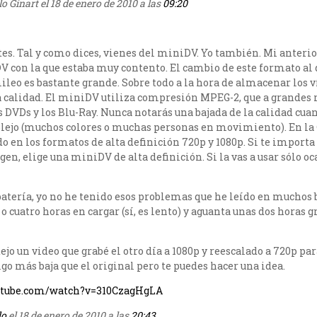
 Ginart el 18 de enero de 2010 a las
09:20
es. Tal y como dices, vienes del miniDV. Yo también. Mi anteri
 con la que estaba muy contento. El cambio de este formato al d
ileo es bastante grande. Sobre todo a la hora de almacenar los v
la calidad. El miniDV utiliza compresión MPEG-2, que a grandes
s DVDs y los Blu-Ray. Nunca notarás una bajada de la calidad cua
lejo (muchos colores o muchas personas en movimiento). En la 
 en los formatos de alta definición 720p y 1080p. Si te import
en, elige una miniDV de alta definición. Si la vas a usar sólo 
batería, yo no he tenido esos problemas que he leído en muchos 
 o cuatro horas en cargar (sí, es lento) y aguanta unas dos horas 
ejo un video que grabé el otro día a 1080p y reescalado a 720p par
lgo más baja que el original pero te puedes hacer una idea.
utube.com/watch?v=310CzagHgLA
do
el 18 de enero de 2010 a las
20:43