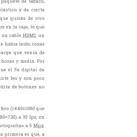
paquete de tabaco,
lástico y da cierta
 que quizás de otro
 en la caja, lo que
, un cable
HDMI
, un
ue había leído cosas
carga que venía de
 horas y media. Por
ue el 5x digital da
ante feo y son poco
edita de botones no
fico (1440×1080 que
280×720) a 30 fps, en
otografías a 5
Mpx
.
a primera es que, a