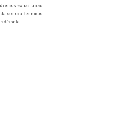
podremos echar unas
anda sonora tenemos
erdérsela.