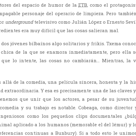
tores del espacio de humor de la
ETB
, como el protagonis
mpagable personaje del operario de limpieza. Pero también
or
underground
televisivo como Julián López o Ernesto Sev
redientes era muy difícil que las cosas salieran mal.
dos jóvenes bilbaínos algo solitarios y frikis. Txema cono
a chica de la que se enamora inmediatamente, pero ella s
que lo intente, las cosas no cambiarán… Mientras, la v
 allá de la comedia, una película sincera, honesta y la hi
 extraordinaria. Y esa es precisamente una de las claves y
tenemos que unir que los actores, a pesar de su juventu
comedia y su trabajo es notable. Cobeaga, como director 
ngeniosos como los pequeños clips documentales ¿búlg
mal aplicado a los humanos (memorable el del lémur) y l
eferencias continuas a Bunbury). Si a todo esto le unimo