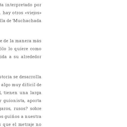
ta interpretado por
 hay otros «viejos»
illa de ‘Muchachada
ce de la manera más
ólo lo quiere como
ida a su alrededor
storia se desarrolla
 algo muy difícil de
d, tienen una larga
y guionista, aporta
aros, rusos? sobre
os guiños a nuestra
s que el metraje no