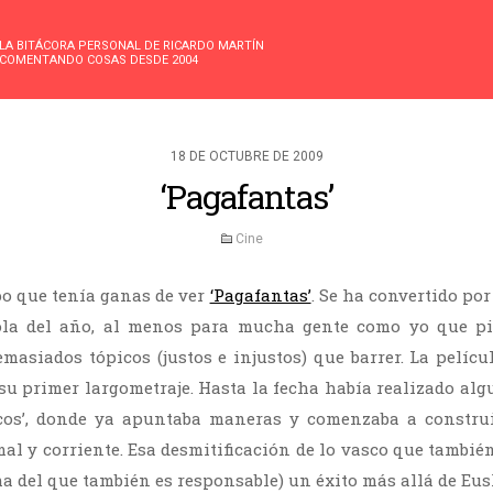
LA BITÁCORA PERSONAL DE RICARDO MARTÍN
COMENTANDO COSAS DESDE 2004
18 DE OCTUBRE DE 2009
‘Pagafantas’
Cine
o que tenía ganas de ver
‘Pagafantas’
. Se ha convertido po
ola del año, al menos para mucha gente como yo que pi
masiados tópicos (justos e injustos) que barrer. La pelícu
 su primer largometraje. Hasta la fecha había realizado alg
cos’, donde ya apuntaba maneras y comenzaba a construi
al y corriente. Esa desmitificación de lo vasco que tambié
a del que también es responsable) un éxito más allá de Eus