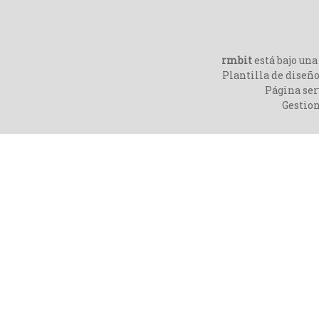
rmbit
está bajo un
Plantilla de diseño
Página ser
Gestio