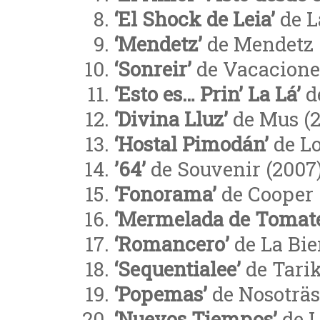
‘El Shock de Leia’
de L
‘Mendetz’
de Mendetz 
‘Sonreir’
de Vacacione
‘Esto es… Prin’ La Lá’
de
‘Divina Lluz’
de Mus (
‘Hostal Pimodán’
de Lo
’64’
de Souvenir (2007
‘Fonorama’
de Cooper 
‘Mermelada de Tomate
‘Romancero’
de La Bie
‘Sequentialee’
de Tarik
‘Popemas’
de Nosoträs
‘Nuevos Tiempos’
de L