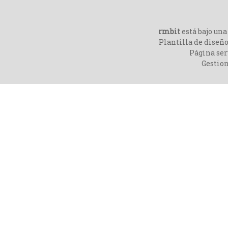
rmbit
está bajo un
Plantilla de diseño
Página ser
Gestio