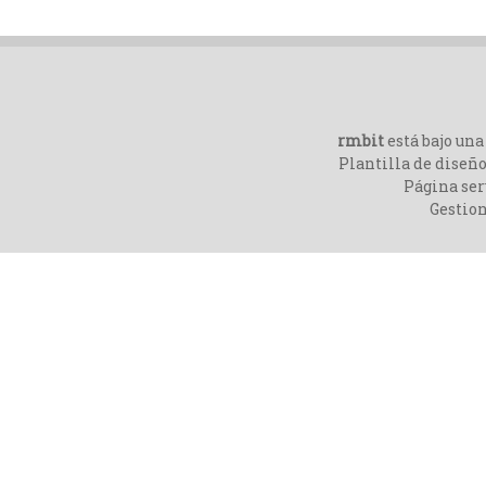
rmbit
está bajo un
Plantilla de diseño
Página ser
Gestio