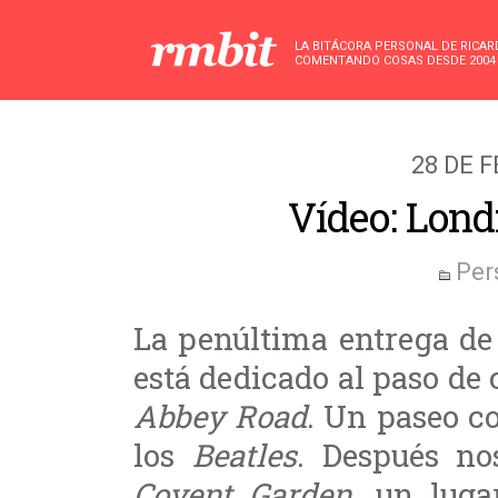
LA BITÁCORA PERSONAL DE RICA
COMENTANDO COSAS DESDE 2004
28 DE 
Vídeo: Lond
Per
La penúltima entrega de
está dedicado al paso de 
Abbey Road
. Un paseo c
los
Beatles
. Después n
Covent Garden
, un lug