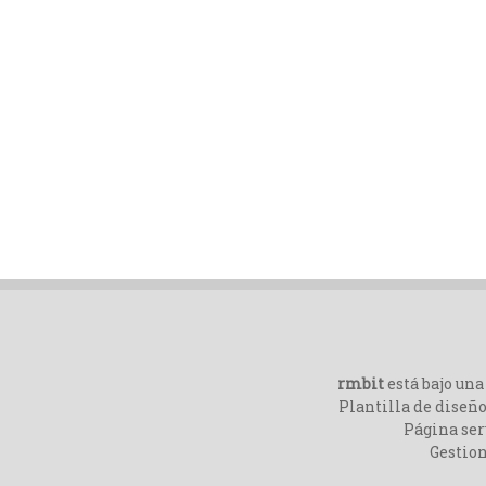
rmbit
está bajo un
Plantilla de diseño
Página ser
Gestio