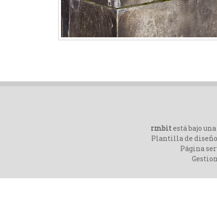
rmbit
está bajo un
Plantilla de diseño
Página ser
Gestio