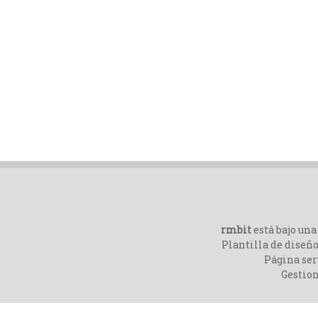
rmbit
está bajo un
Plantilla de diseño
Página ser
Gestio