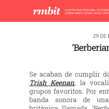
LA BITÁCORA PERSONAL DE RICA
COMENTANDO COSAS DESDE 2004
29 DE
‘Berberia
Se acaban de cumplir d
Trish Keenan
, la voca
grupos favoritos. Por en
banda sonora de una
británica llamada
‘Berb