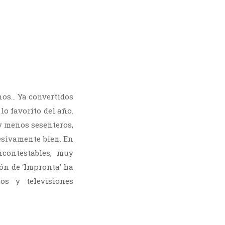
inos… Ya convertidos
lo favorito del año.
y menos sesenteros,
esivamente bien. En
contestables, muy
ón de ‘Impronta’ ha
os y televisiones