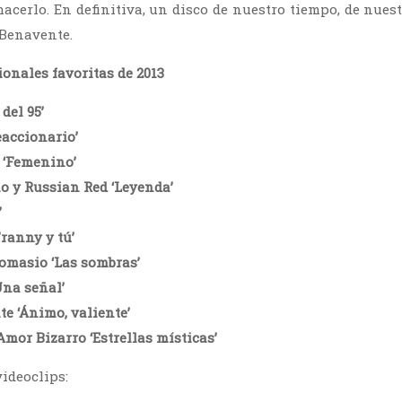
acerlo. En definitiva, un disco de nuestro tiempo, de nuest
Benavente.
onales favoritas de 2013
del 95’
accionario’
 ‘Femenino’
o y Russian Red ‘Leyenda’
’
ranny y tú’
omasio ‘Las sombras’
Una señal’
e ‘Ánimo, valiente’
mor Bizarro ‘Estrellas místicas’
videoclips: