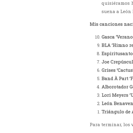
quisiéramos h
suena a León 
Mis canciones naci
Gasca ‘Verano 
BLA ‘Himno re
Espiritusanto
Joe Crepúscul
Grises ‘Cactus
Band À Part ‘F
Alborotador G
Lori Meyers ‘
León Benavent
Triángulo de A
Para terminar, los 