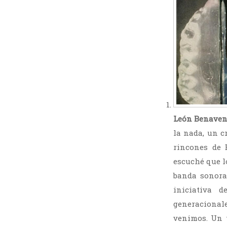
León Benavent
la nada, un c
rincones de
escuché que 
banda sonora 
iniciativa 
generacionale
venimos. Un t