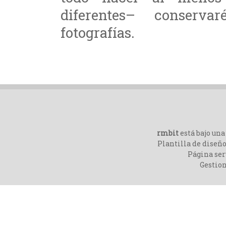
diferentes– conserv
fotografías.
rmbit
está bajo un
Plantilla de diseño
Página ser
Gestio