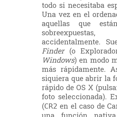
todo si necesitaba es
Una vez en el ordena
aquellas que está
sobreexpuestas
accidentalmente. S
Finder
(o Explorado
Windows
) en modo m
más rápidamente. A
siquiera que abrir la 
rápido de OS X (pulsa
foto seleccionada). 
(
en el caso de C
CR2
una función nativ