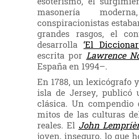
esoterismo, el surgimie
masonería modern
conspiracionistas estaban 
grandes rasgos, el con
desarrolla
‘El Diccion
escrita por
Lawrence No
España en 1994–.
En 1788, un lexicógrafo y
isla de Jersey, publicó
clásica. Un compendio 
mitos de las culturas d
reales. El
John Lempriè
joven, inseguro, lo que 