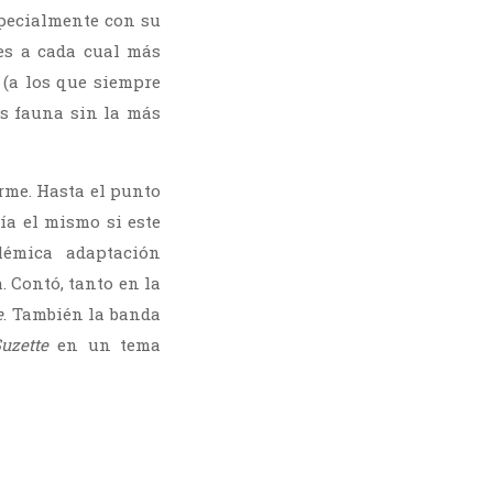
specialmente con su
s a cada cual más
(a los que siempre
ás fauna sin la más
rme. Hasta el punto
ía el mismo si este
lémica adaptación
a. Contó, tanto en la
e
. También la banda
uzette
en un tema