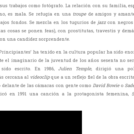
 sus trabajos como fotógrafo. La relación con su familia, e
o, es mala. Se refugia en una
troupe
de amigos y amante
bajos fondos. Se mezcla en los tugurios de
jazz
con negros 
as cosas se ponen feas), con prostitutas, travestis y dem
on una candidez sorprendente.
‘Principiantes’ ha tenido en la cultura popular ha sido eno
e el imaginario de la juventud de los años sesenta no ser
 sido escrito. En 1986,
Julien Temple
, dirigió una po
ás cercana al
videoclip
que a un reflejo fiel de la obra escrit
 delante de las cámaras con gente como
David Bowie
o
Sad
dicó en 1991 una canción a la protagonista femenina,
S