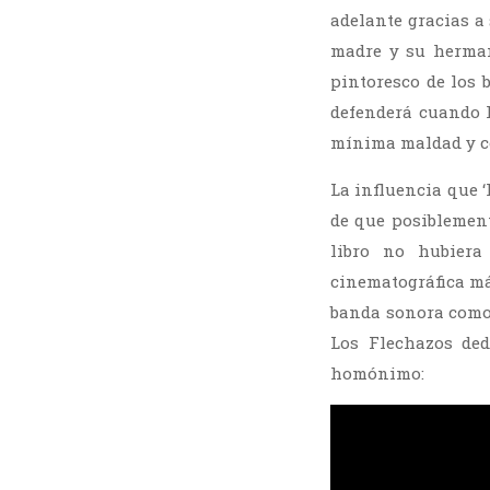
adelante gracias a
madre y su herman
pintoresco de los 
defenderá cuando l
mínima maldad y c
La influencia que 
de que posiblement
libro no hubiera
cinematográfica m
banda sonora como
Los Flechazos de
homónimo: