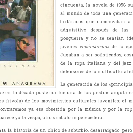
cincuenta, la novela de 1958 s
al mundo de toda una generaci
británicos que comenzaban a 
adquisitivo después de las 
posguerra y no se sentían ide
jóvenes
«mainstream»
de la épo
Jugaban a ser sofisticados, co
de la ropa italiana y del jazz
defensores de la multiculturalid
La generación de los «principia
ue en la década posterior fue una de las piedras angulare
s frívola) de los movimientos culturales juveniles: el 
ncontraremos ya esa obsesión por la música y por la rop
parece ya la vespa, otro símbolo imperecedero…
ta la historia de un chico de suburbio, desarraigado, pero