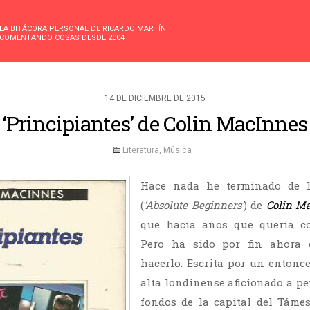
LA BITÁCORA PERSONAL DE RICARDO MARTÍN
COMENTANDO COSAS DESDE 2004
14 DE DICIEMBRE DE 2015
‘Principiantes’ de Colin MacInnes
Literatura
,
Música
Hace nada he terminado de 
(
‘Absolute Beginners’
) de
Colin M
que hacía años que quería co
Pero ha sido por fin ahora
hacerlo. Escrita por un entonce
alta londinense aficionado a pe
fondos de la capital del Támes