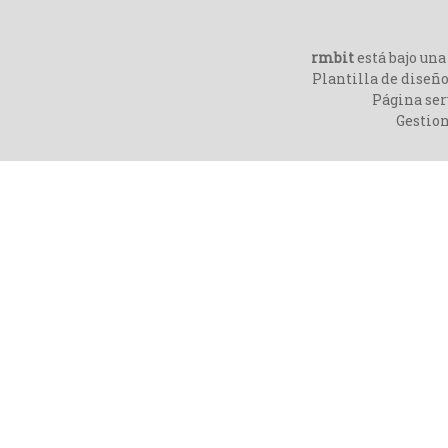
rmbit
está bajo un
Plantilla de diseño
Página ser
Gestio