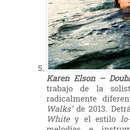
Karen Elson – Doubl
trabajo de la soli
radicalmente difere
Walks’
de 2013. Detr
White
y el estilo
lo-
melodías e instru