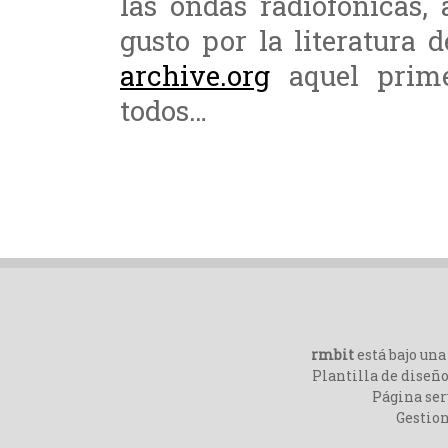
las ondas radiofónicas,
gusto por la literatura 
archive.org
aquel prime
todos…
rmbit
está bajo un
Plantilla de diseño
Página ser
Gestio