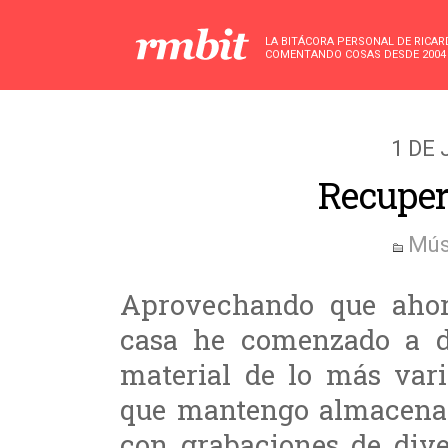
LA BITÁCORA PERSONAL DE RICA
COMENTANDO COSAS DESDE 2004
1 DE 
Recuper
Mús
Aprovechando que aho
casa he comenzado a di
material de lo más vari
que mantengo almacenada
con grabaciones de dive