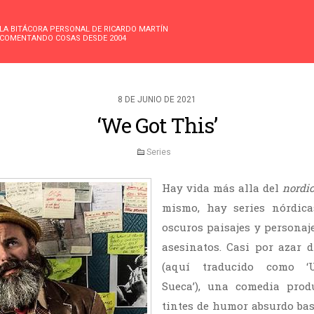
LA BITÁCORA PERSONAL DE RICARDO MARTÍN
COMENTANDO COSAS DESDE 2004
8 DE JUNIO DE 2021
‘We Got This’
Series
Hay vida más alla del
nordic
mismo, hay series nórdica
oscuros paisajes y personaje
asesinatos. Casi por azar 
(aquí traducido como ‘
Sueca’), una comedia prod
tintes de humor absurdo ba