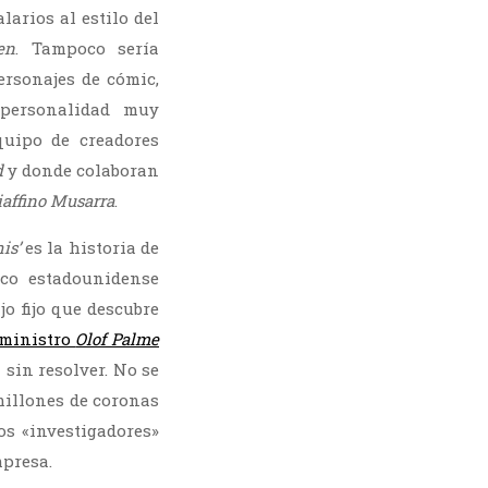
larios al estilo del
en
. Tampoco sería
ersonajes de cómic,
personalidad muy
quipo de creadores
d
y donde colaboran
affino Musarra
.
is’
es la historia de
ico estadounidense
jo fijo que descubre
 ministro
Olof Palme
á sin resolver. No se
millones de coronas
os «investigadores»
mpresa.