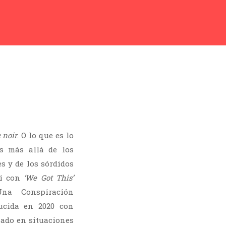
 noir
. O lo que es lo
s más allá de los
s y de los sórdidos
di con
‘We Got This’
Una Conspiración
ucida en 2020 con
sado en situaciones