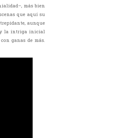
nialidad–, más bien
escenas que aquí su
 trepidante, aunque
la intriga inicial
a con ganas de más.