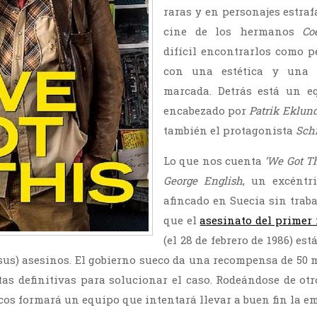
raras y en personajes estrafa
cine de los hermanos
Co
difícil encontrarlos como p
con una estética y una 
marcada. Detrás está un e
encabezado por
Patrik Eklun
también el protagonista
Schi
Lo que nos cuenta
‘We Got Th
George English
, un excéntr
afincado en Suecia sin traba
que el
asesinato del primer
(el 28 de febrero de 1986) est
 sus) asesinos. El gobierno sueco da una recompensa de 50 
tas definitivas para solucionar el caso. Rodeándose de otr
os formará un equipo que intentará llevar a buen fin la e