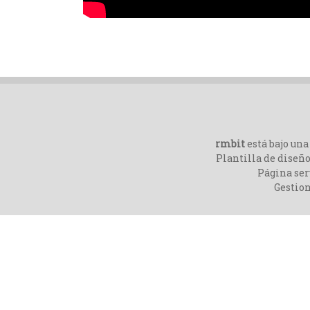
rmbit
está bajo un
Plantilla de diseño
Página ser
Gestio