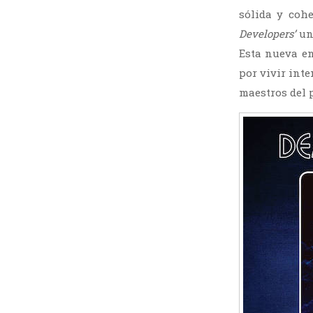
sólida y coh
Developers’
una
Esta nueva en
por vivir int
maestros del 