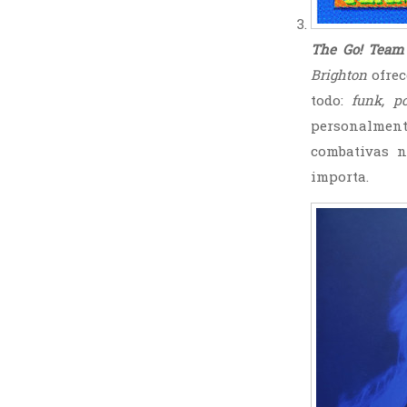
The Go! Team
Brighton
ofrec
todo:
funk, p
personalment
combativas 
importa.