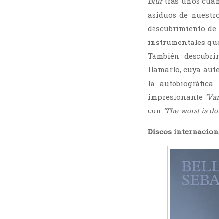
Blur
tras unos cuan
asiduos de nuestro
descubrimiento de
instrumentales que
También descubr
llamarlo, cuya aute
la autobiográfica
impresionante
‘Va
con
‘The worst is do
Discos internaciona