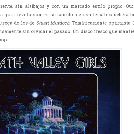
erente, sin altibajos y con un marcado estilo propio. Q
 gran revolución en su sonido o en su temática deberá bu
trega de los de
Stuart Murdoch
. Temáticamente optimista, 
ensamente sin olvidar el pasado. Un disco fresco que mantie
pop.