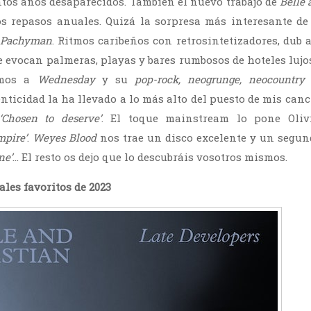
tos años desaparecidos. También el nuevo trabajo de
Belle 
s repasos anuales. Quizá la sorpresa más interesante de
Pachyman
. Ritmos caribeños con retrosintetizadores, dub 
 evocan palmeras, playas y bares rumbosos de hoteles lujos
imos a
Wednesday
y su
pop-rock, neogrunge, neocountry
nticidad la ha llevado a lo más alto del puesto de mis can
‘Chosen to deserve’
. El toque mainstream lo pone Oliv
mpire’
.
Weyes Blood
nos trae un disco excelente y un segun
ne’
… El resto os dejo que lo descubráis vosotros mismos.
les favoritos de 2023