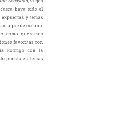
and Sebastian
, viejos
 fuera haya sido el
a expuertas y temas
os a pie de océano.
o como queramos
ciones favoritas con
ia Rodrigo con la
do puesto en temas