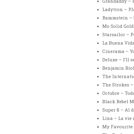
Grandaddy – H
Ladytron – Pl
Rammstein –
Mo Solid Gold
Starsailor – 
La Buena Vida
Cinerama – Y
Deluxe – I’ll 
Benjamin Biol
The Internati
The Strokes –
Octubre – Tod
Black Rebel M
Super 8 – Al 
Lina – La vie
My Favourite 