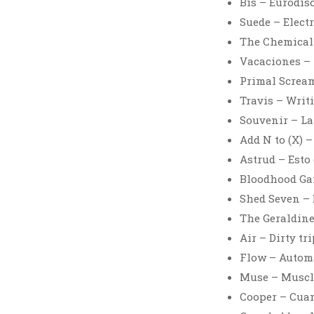
Bis – Eurodis
Suede – Electr
The Chemical B
Vacaciones – 
Primal Scream
Travis – Writ
Souvenir – La
Add N to (X) 
Astrud – Esto
Bloodhood Ga
Shed Seven –
The Geraldine
Air – Dirty tri
Flow – Autom
Muse – Musc
Cooper – Cua