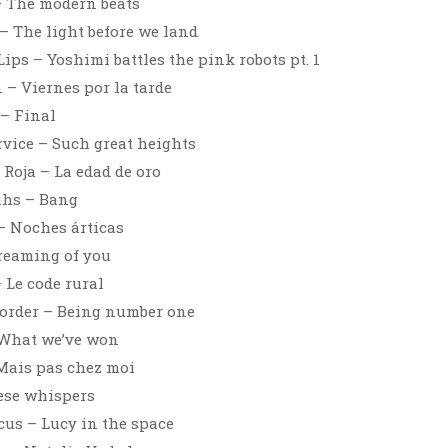
– The modern beats
– The light before we land
ips – Yoshimi battles the pink robots pt. 1
– Viernes por la tarde
– Final
rvice – Such great heights
 Roja – La edad de oro
ahs – Bang
– Noches árticas
reaming of you
 Le code rural
order – Being number one
 What we’ve won
Mais pas chez moi
ese whispers
cus – Lucy in the space