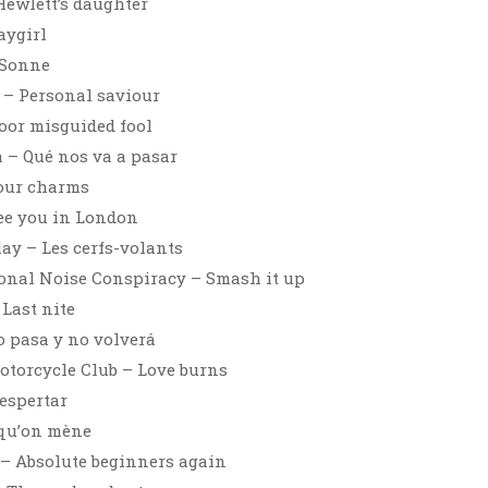
ewlett’s daughter
aygirl
 Sonne
 – Personal saviour
Poor misguided fool
 – Qué nos va a pasar
our charms
see you in London
ay – Les cerfs-volants
onal Noise Conspiracy – Smash it up
 Last nite
o pasa y no volverá
otorcycle Club – Love burns
despertar
 qu’on mène
– Absolute beginners again