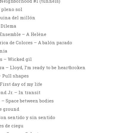
 Neighborhood #1 (tunnels)
 pleno sol
uina del millón
 Dilema
 Ensemble – A Helène
brica de Colores – A balón parado
rnia
s – Wicked gil
a – Lloyd, I’m ready to be heartbroken
– Pull shapes
First day of my life
d Jr. – In transit
 – Space between bodies
e ground
Con sentido y sin sentido
s de ciegu