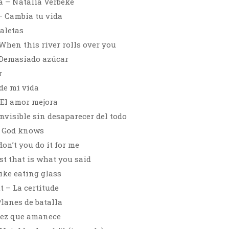
a – Natalia Verbeke
– Cambia tu vida
maletas
When this river rolls over you
 Demasiado azúcar
r
 de mi vida
 El amor mejora
nvisible sin desaparecer del todo
 God knows
on’t you do it for me
st that is what you said
ike eating glass
t – La certitude
lanes de batalla
vez que amanece