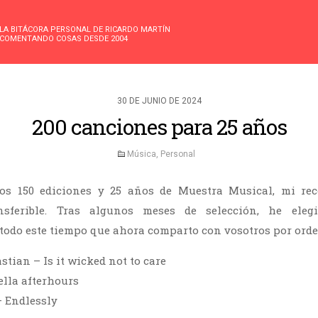
LA BITÁCORA PERSONAL DE RICARDO MARTÍN
COMENTANDO COSAS DESDE 2004
30 DE JUNIO DE 2024
200 canciones para 25 años
Música
,
Personal
os 150 ediciones y 25 años de Muestra Musical, mi rec
nsferible. Tras algunos meses de selección, he eleg
 todo este tiempo que ahora comparto con vosotros por orde
stian – Is it wicked not to care
ella afterhours
 Endlessly