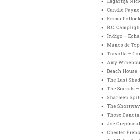
Lagartija Nic
Candie Payne 
Emma Pollock 
B.C. Camplight
Índigo – Échal
Manos de Topo
Travolta – Co
Amy Winehous
Beach House 
The Last Shad
The Sounds –
Sharleen Spite
The Shortwave
Those Dancin
Joe Crepúscul
Chester Frenc