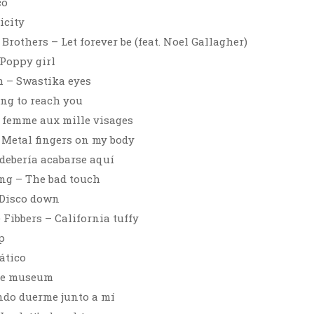
co
icity
rothers – Let forever be (feat. Noel Gallagher)
Poppy girl
 – Swastika eyes
ing to reach you
 femme aux mille visages
– Metal fingers on my body
 debería acabarse aquí
ng – The bad touch
 Disco down
 Fibbers – California tuffy
p
ático
le museum
ndo duerme junto a mí