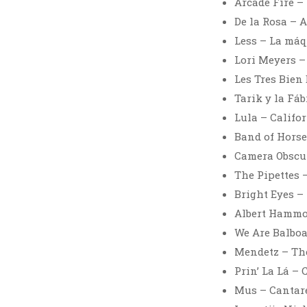
Arcade Fire –
De la Rosa – A
Less – La máq
Lori Meyers –
Les Tres Bien
Tarik y la Fá
Lula – Califo
Band of Horse
Camera Obscur
The Pipettes 
Bright Eyes – 
Albert Hammon
We Are Balboa
Mendetz – Th
Prin’ La Lá – 
Mus – Cantare