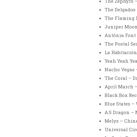
The Zephyrs 
The Delgados 
The Flaming L
Juniper Moon 
Antònia Font 
The Postal Se
La Habitación
Yeah Yeah Ye
Nacho Vegas 
The Coral – D
April March –
Black Box Rec
Blue States –
A.S Dragon – 
Melys – Chin
Universal Cir