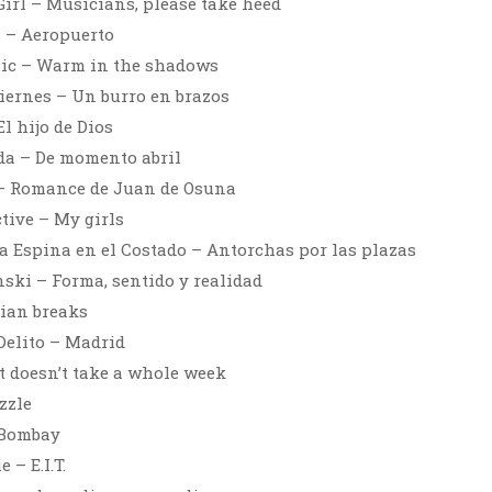
Girl – Musicians, please take heed
s – Aeropuerto
ic – Warm in the shadows
Viernes – Un burro en brazos
l hijo de Dios
da – De momento abril
 – Romance de Juan de Osuna
tive – My girls
la Espina en el Costado – Antorchas por las plazas
ski – Forma, sentido y realidad
ian breaks
elito – Madrid
t doesn’t take a whole week
zzle
 Bombay
– E.I.T.