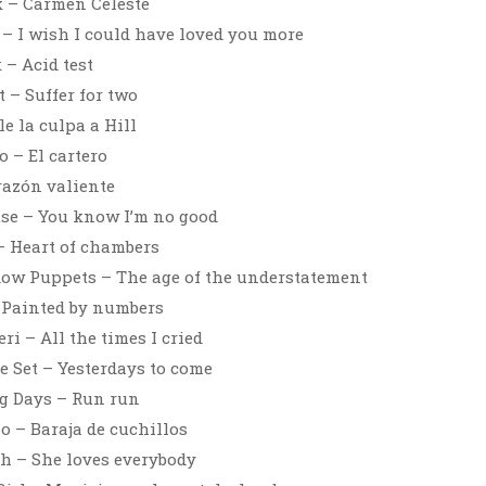
k – Carmen Celeste
– I wish I could have loved you more
– Acid test
 – Suffer for two
e la culpa a Hill
 – El cartero
razón valiente
e – You know I’m no good
– Heart of chambers
ow Puppets – The age of the understatement
 Painted by numbers
ri – All the times I cried
 Set – Yesterdays to come
g Days – Run run
o – Baraja de cuchillos
h – She loves everybody