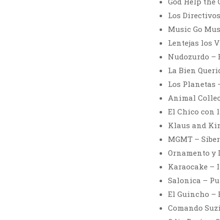
God Help the 
Los Directivo
Music Go Mus
Lentejas los 
Nudozurdo – E
La Bien Queri
Los Planetas
Animal Collec
El Chico con 
Klaus and Kin
MGMT – Siber
Ornamento y D
Karaocake – I
Salonica – Pu
El Guincho –
Comando Suzie 