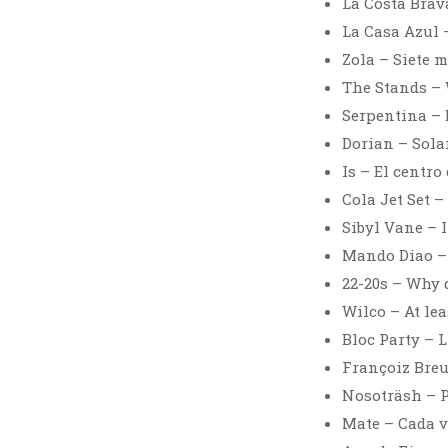
La Costa Brav
La Casa Azul 
Zola – Siete 
The Stands – 
Serpentina –
Dorian – Sola
Is – El centro
Cola Jet Set –
Sibyl Vane – I
Mando Diao –
22-20s – Why d
Wilco – At lea
Bloc Party – L
Françoiz Breu
Nosoträsh – P
Mate – Cada 