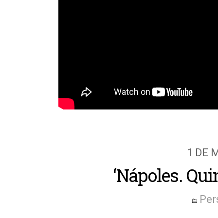
1 DE 
‘Nápoles. Qui
Per