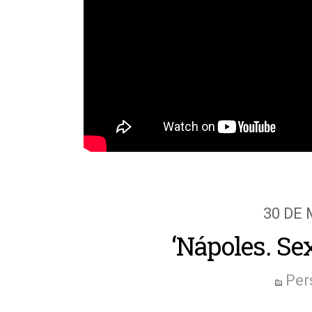
30 DE
‘Nápoles. Sex
Per