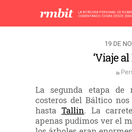
LA BITÁCORA PERSONAL DE RICA
COMENTANDO COSAS DESDE 2004
19 DE N
‘Viaje al
Per
La segunda etapa de n
costeros del Báltico nos
hasta
Tallin
. La carret
apenas pudimos ver el ma
los árboles eran enormes