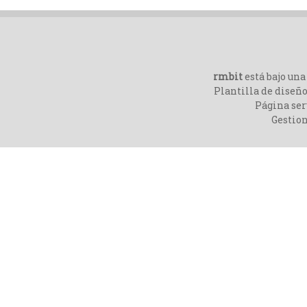
rmbit
está bajo un
Plantilla de diseño
Página ser
Gestio