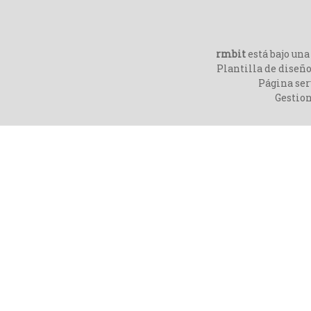
rmbit
está bajo un
Plantilla de diseño
Página ser
Gestio