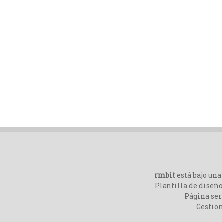
rmbit
está bajo un
Plantilla de diseño
Página ser
Gestio