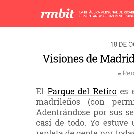
LA BITÁCORA PERSONAL DE RICA
COMENTANDO COSAS DESDE 2004
18 DE 
Visiones de Madrid 
Per
El
Parque del Retiro
es e
madrileños (con per
Adentrándose por sus se
casi de todo. Yo estuve
repleta de gente por todas