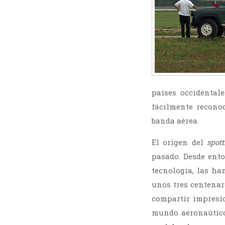
países occidental
fácilmente reconoc
banda aérea.
El origen del
spott
pasado. Desde ento
tecnología, las ha
unos tres centenar
compartir impresio
mundo aeronaútico