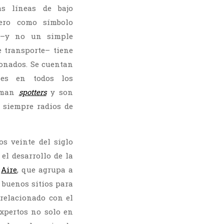
as líneas de bajo
Pero como símbolo
 –y no un simple
 transporte– tiene
ionados. Se cuentan
les en todos los
laman
spotters
y son
i siempre radios de
s veinte del siglo
el desarrollo de la
s
Aire
, que agrupa a
 buenos sitios para
 relacionado con el
xpertos no solo en