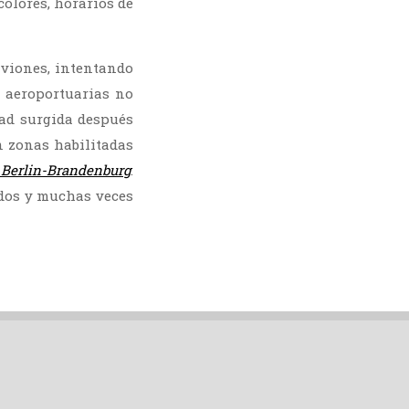
colores, horarios de
aviones, intentando
 aeroportuarias no
dad surgida después
n zonas habilitadas
e
Berlin-Brandenburg
.
ados y muchas veces