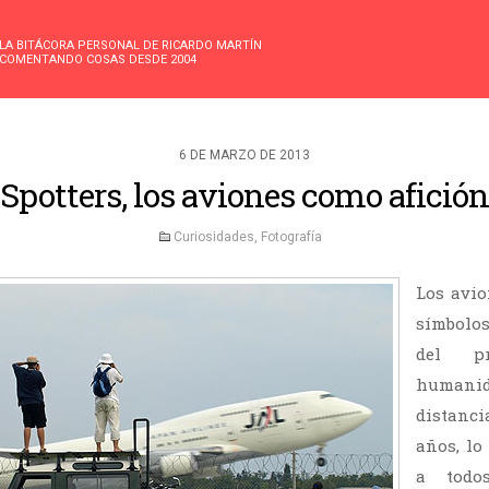
LA BITÁCORA PERSONAL DE RICARDO MARTÍN
COMENTANDO COSAS DESDE 2004
6 DE MARZO DE 2013
Spotters, los aviones como afición
Curiosidades
,
Fotografía
Los avio
símbolo
del p
humani
distanci
años, lo
a todo