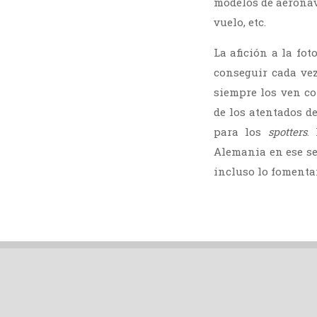
modelos de aeronave
vuelo, etc.
La afición a la fo
conseguir cada ve
siempre los ven co
de los atentados d
para los
spotters
.
Alemania en ese se
incluso lo fomenta