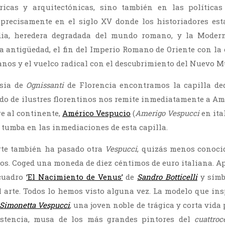
tóricas y arquitectónicas, sino también en las políticas
precisamente en el siglo XV donde los historiadores est
dia, heredera degradada del mundo romano, y la Moder
la antigüedad, el fin del Imperio Romano de Oriente con la 
nos y el vuelco radical con el descubrimiento del Nuevo 
esia de
Ognissanti
de Florencia encontramos la capilla ded
lido de ilustres florentinos nos remite inmediatamente a Am
e al continente,
Américo Vespucio
(
Amerigo Vespucci
en ita
 tumba en las inmediaciones de esta capilla.
arte también ha pasado otra
Vespucci
, quizás menos conoci
os. Coged una moneda de diez céntimos de euro italiana. Ap
 cuadro
‘El Nacimiento de Venus’
de
Sandro Botticelli
y símb
 arte. Todos lo hemos visto alguna vez. La modelo que insp
Simonetta Vespucci
, una joven noble de trágica y corta vida 
istencia, musa de los más grandes pintores del
cuattroc