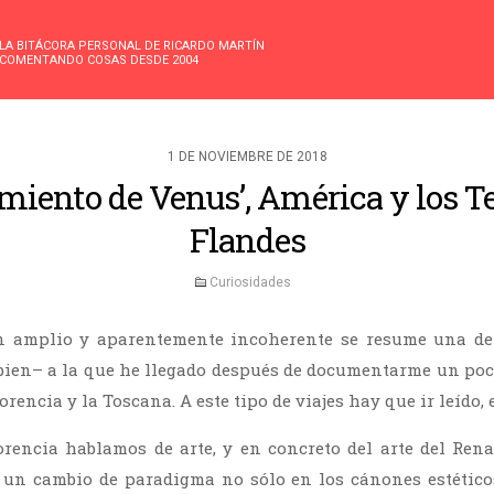
LA BITÁCORA PERSONAL DE RICARDO MARTÍN
COMENTANDO COSAS DESDE 2004
1 DE NOVIEMBRE DE 2018
imiento de Venus’, América y los Te
Flandes
Curiosidades
tan amplio y aparentemente incoherente se resume una de 
bien– a la que he llegado después de documentarme un poc
orencia y la Toscana. A este tipo de viajes hay que ir leído, 
rencia hablamos de arte, y en concreto del arte del Rena
 un cambio de paradigma no sólo en los cánones estéticos