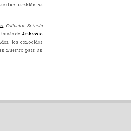
rentino también se
as
.
Cattochia Spinola
 través de
Ambrosio
ndes, los conocidos
 en nuestro país un