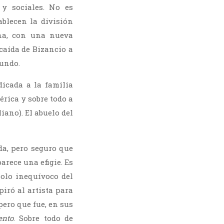
 y sociales. No es
ablecen la división
na, con una nueva
caída de Bizancio a
Mundo.
icada a la familia
érica y sobre todo a
liano). El abuelo del
da, pero seguro que
arece una efigie. Es
olo inequívoco del
iró al artista para
pero que fue, en sus
ento
. Sobre todo de