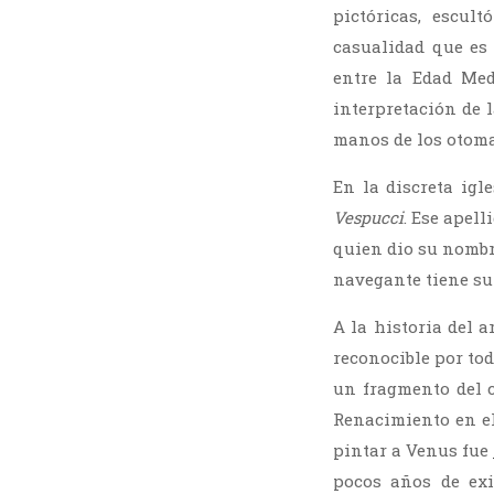
pictóricas, escul
casualidad que es 
entre la Edad Me
interpretación de 
manos de los otoma
En la discreta igl
Vespucci
. Ese apel
quien dio su nombr
navegante tiene su
A la historia del 
reconocible por tod
un fragmento del
Renacimiento en el
pintar a Venus fue
pocos años de ex